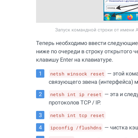
Запуск командной строки от имени А
Теперь необходимо ввести следующие 
ниже по очереди в строку открытого ч
клавишу Enter на клавиатуре.
— этой кома
netsh winsock reset
связующего звена (интерфейса) 
— эта и сле
netsh int ip reset
протоколов TCP / IP.
netsh int tcp reset
— чистка кэ
ipconfig /flushdns