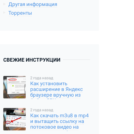
Другая информация
Торренты
СВЕЖИЕ ИНСТРУКЦИИ
2 года назад
Как установить
расширение в Яндекс
браузере вручную из
файла CRX или
распакованного архива
2 года назад
Как скачать m3u8 в mp4
и вытащить ссылку на
потоковое видео на
компьютере и Андроид