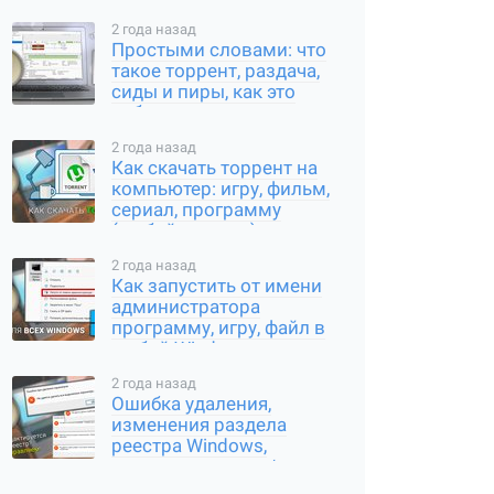
2 года назад
Простыми словами: что
такое торрент, раздача,
сиды и пиры, как это
работает
2 года назад
Как скачать торрент на
компьютер: игру, фильм,
сериал, программу
(любой контент)
2 года назад
Как запустить от имени
администратора
программу, игру, файл в
любой Windows
2 года назад
Ошибка удаления,
изменения раздела
реестра Windows,
переименования /
создания ключа