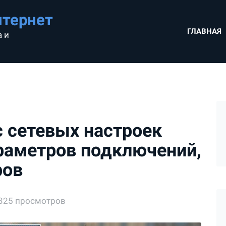
нтернет
ГЛАВНАЯ
 и
 сетевых настроек
араметров подключений,
ров
325 просмотров