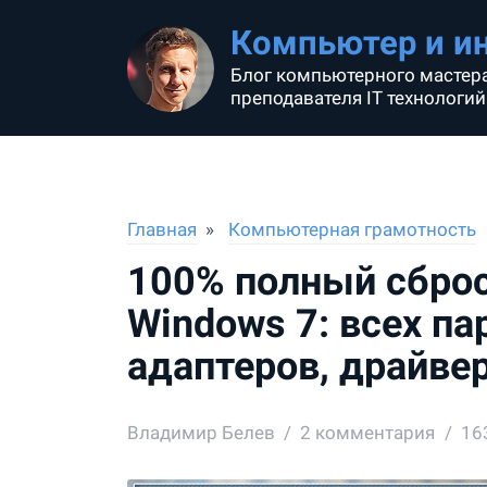
Компьютер и и
Блог компьютерного мастера
преподавателя IT технологий
Главная
Компьютерная грамотность
100% полный сброс
Windows 7: всех п
адаптеров, драйве
Владимир Белев
2
комментария
16