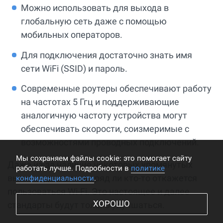
Можно использовать для выхода в
глобальную сеть даже с помощью
мобильных операторов.
Для подключения достаточно знать имя
сети WiFi (SSID) и пароль.
Современные роутеры обеспечивают работу
на частотах 5 Ггц и поддерживающие
аналогичную частоту устройства могут
обеспечивать скорости, соизмеримые с
возможностями проводных подключений.
Мы cохраняем файлы cookie: это помогает сайту
Даже из-за наличие некоторых упомянутых
работать лучше. Подробности в
политике
выше недостатков вряд ли кто-то откажется
конфиденциальности
.
пользоваться Wi-Fi. Это настоящее и далее
ХОРОШО
стандарты будут только улучшаться.