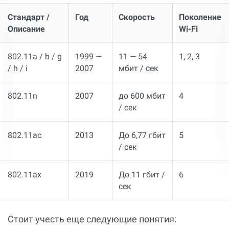
Стандарт /
Год
Скорость
Поколение
Описание
Wi-Fi
802.11a / b / g
1999 —
11 — 54
1, 2, 3
/ h / i
2007
мбит / сек
802.11n
2007
до 600 мбит
4
/ сек
802.11ac
2013
До 6,77 гбит
5
/ сек
802.11ax
2019
До 11 гбит /
6
сек
Стоит учесть еще следующие понятия: