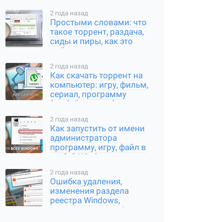
2 года назад
Простыми словами: что
такое торрент, раздача,
сиды и пиры, как это
работает
2 года назад
Как скачать торрент на
компьютер: игру, фильм,
сериал, программу
(любой контент)
2 года назад
Как запустить от имени
администратора
программу, игру, файл в
любой Windows
2 года назад
Ошибка удаления,
изменения раздела
реестра Windows,
переименования /
создания ключа