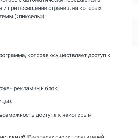
 и при посещении страниц, на которых
темы («пиксель»):
рограмме, которая осуществляет доступ к
ложен рекламный блок;
ицы).
евозможность доступа к некоторым
истики об IP-адресах своих посетителей.