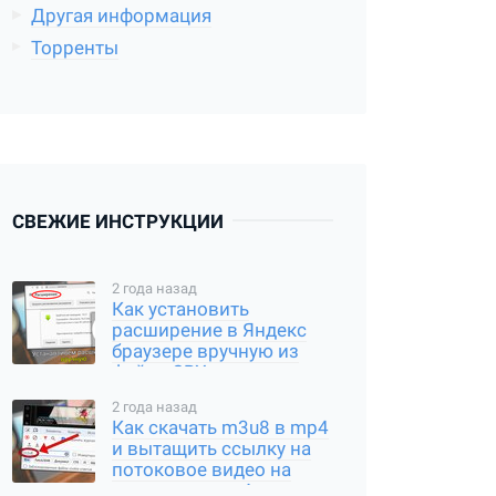
Другая информация
Торренты
СВЕЖИЕ ИНСТРУКЦИИ
2 года назад
Как установить
расширение в Яндекс
браузере вручную из
файла CRX или
распакованного архива
2 года назад
Как скачать m3u8 в mp4
и вытащить ссылку на
потоковое видео на
компьютере и Андроид