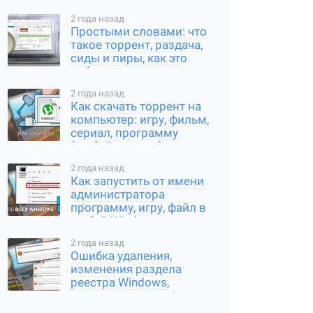
2 года назад
Простыми словами: что
такое торрент, раздача,
сиды и пиры, как это
работает
2 года назад
Как скачать торрент на
компьютер: игру, фильм,
сериал, программу
(любой контент)
2 года назад
Как запустить от имени
администратора
программу, игру, файл в
любой Windows
2 года назад
Ошибка удаления,
изменения раздела
реестра Windows,
переименования /
создания ключа