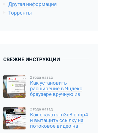
Другая информация
Торренты
СВЕЖИЕ ИНСТРУКЦИИ
2 года назад
Как установить
расширение в Яндекс
браузере вручную из
файла CRX или
распакованного архива
2 года назад
Как скачать m3u8 в mp4
и вытащить ссылку на
потоковое видео на
компьютере и Андроид