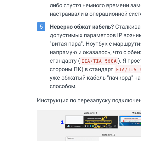
либо спустя немного времени зам
настраивали в операционной сист
Неверно обжат кабель?
Сталкивал
допустимых параметров IP возник
"витая пара". Ноутбук с маршрути
напрямую и оказалось, что с обе
стандарту (
). Я про
EIA/TIA 568
A
стороны ПК) в стандарт
EIA/TIA 
уже обжатый кабель "пачкорд" на
способом.
Инструкция по перезапуску подключени