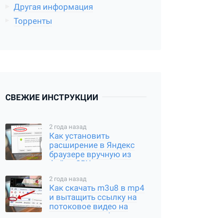
Другая информация
Торренты
СВЕЖИЕ ИНСТРУКЦИИ
2 года назад
Как установить
расширение в Яндекс
браузере вручную из
файла CRX или
распакованного архива
2 года назад
Как скачать m3u8 в mp4
и вытащить ссылку на
потоковое видео на
компьютере и Андроид