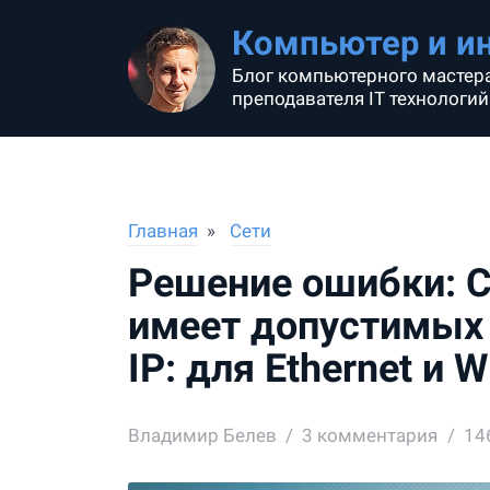
Компьютер и и
Блог компьютерного мастера
преподавателя IT технологий
Главная
Сети
Решение ошибки: С
имеет допустимых
IP: для Ethernet и W
Владимир Белев
3
комментария
14