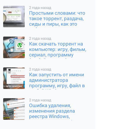
2 года назад
Простыми словами: что
такое торрент, раздача,
сиды и пиры, как это
работает
2 года назад
Как скачать торрент на
компьютер: игру, фильм,
сериал, программу
(любой контент)
2 года назад
Как запустить от имени
администратора
программу, игру, файл в
любой Windows
2 года назад
Ошибка удаления,
изменения раздела
реестра Windows,
переименования /
создания ключа