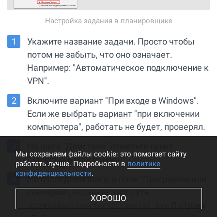
Настройка задания в планировщике
Укажите название задачи. Просто чтобы
потом не забыть, что оно означает.
Например: "Автоматическое подключение к
VPN".
Включите вариант "При входе в Windows".
Если же выбрать вариант "при включении
компьютера", работать не будет, проверял.
На шаге "Действие" отметьте пункт
Мы cохраняем файлы cookie: это помогает сайту
"Запустить программу".
работать лучше. Подробности в
политике
конфиденциальности
.
На последнем шаге, в поле "Программа или
сценарий", вставьте этот путь
ХОРОШО
В строку
C:\Windows\system32\rasdial.exe