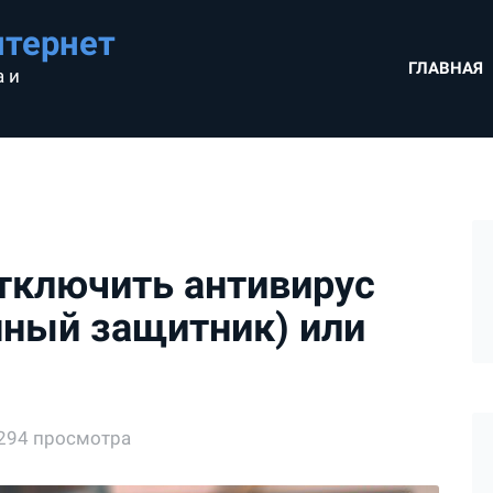
нтернет
ГЛАВНАЯ
 и
отключить антивирус
нный защитник) или
294 просмотра