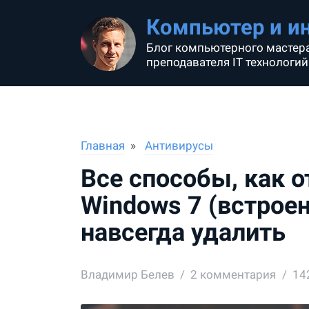
Компьютер и и
Блог компьютерного мастера
преподавателя IT технологий
Главная
Антивирусы
Все способы, как 
Windows 7 (встрое
навсегда удалить
Владимир Белев
2
комментария
14