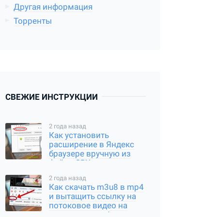
Другая информация
Торренты
СВЕЖИЕ ИНСТРУКЦИИ
2 года назад
Как установить
расширение в Яндекс
браузере вручную из
файла CRX или
распакованного архива
2 года назад
Как скачать m3u8 в mp4
и вытащить ссылку на
потоковое видео на
компьютере и Андроид