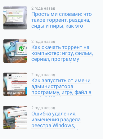
2 года назад
Простыми словами: что
такое торрент, раздача,
сиды и пиры, как это
работает
2 года назад
Как скачать торрент на
компьютер: игру, фильм,
сериал, программу
(любой контент)
2 года назад
Как запустить от имени
администратора
программу, игру, файл в
любой Windows
2 года назад
Ошибка удаления,
изменения раздела
реестра Windows,
переименования /
создания ключа