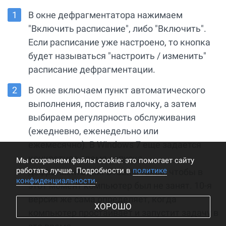
В окне дефрагментатора нажимаем
"Включить расписание", либо "Включить".
Если расписание уже настроено, то кнопка
будет называться "настроить / изменить"
расписание дефрагментации.
В окне включаем пункт автоматического
выполнения, поставив галочку, а затем
выбираем регулярность обслуживания
(ежедневно, еженедельно или
ежемесячно). В Windows 7 еще задается
конкретное время запуска
Мы cохраняем файлы cookie: это помогает сайту
работать лучше. Подробности в
политике
дефрагментации. Ставим такое, чтобы в
конфиденциальности
.
этот момент компьютер был не занят. 10-я
версия же сама определяет, когда
ХОРОШО
компьютер простаивает и запустит задачу в