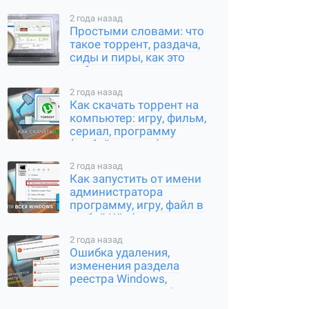
2 года назад
Простыми словами: что
такое торрент, раздача,
сиды и пиры, как это
работает
2 года назад
Как скачать торрент на
компьютер: игру, фильм,
сериал, программу
(любой контент)
2 года назад
Как запустить от имени
администратора
программу, игру, файл в
любой Windows
2 года назад
Ошибка удаления,
изменения раздела
реестра Windows,
переименования /
создания ключа