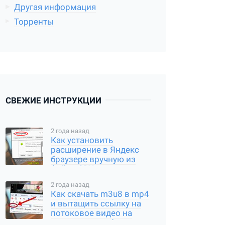
Другая информация
Торренты
СВЕЖИЕ ИНСТРУКЦИИ
2 года назад
Как установить
расширение в Яндекс
браузере вручную из
файла CRX или
распакованного архива
2 года назад
Как скачать m3u8 в mp4
и вытащить ссылку на
потоковое видео на
компьютере и Андроид