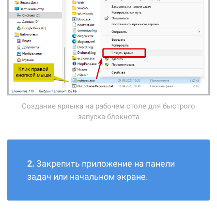
Создание ярлыка на рабочем столе для быстрого
запуска блокнота
2.
Закрепить приложение на панели
задач или начальном экране.