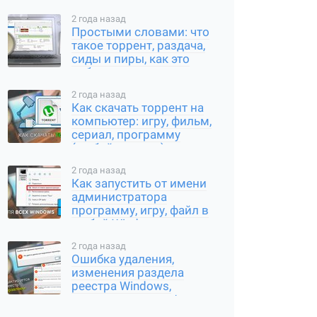
2 года назад
Простыми словами: что
такое торрент, раздача,
сиды и пиры, как это
работает
2 года назад
Как скачать торрент на
компьютер: игру, фильм,
сериал, программу
(любой контент)
2 года назад
Как запустить от имени
администратора
программу, игру, файл в
любой Windows
2 года назад
Ошибка удаления,
изменения раздела
реестра Windows,
переименования /
создания ключа