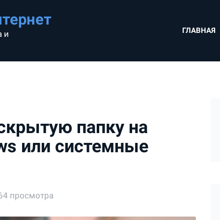
нтернет
ГЛАВНАЯ
 и
 скрытую папку на
ws или системные
64 просмотра