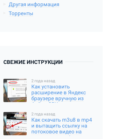
Другая информация
Торренты
СВЕЖИЕ ИНСТРУКЦИИ
2 года назад
Как установить
расширение в Яндекс
браузере вручную из
файла CRX или
распакованного архива
2 года назад
Как скачать m3u8 в mp4
и вытащить ссылку на
потоковое видео на
компьютере и Андроид