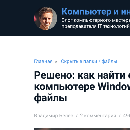
Компьютер и и
Блог компьютерного мастера
преподавателя IT технологий
Главная
Скрытые папки / файлы
Решено: как найти
компьютере Windo
файлы
Владимир Белев
2
комментария
49