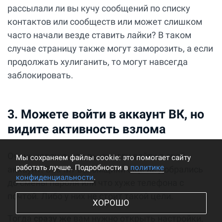
рассылали ли вы кучу сообщений по списку
контактов или сообществ или может слишком
часто начали везде ставить лайки? В таком
случае страницу также могут заморозить, а если
продолжать хулиганить, то могут навсегда
заблокировать.
3. Можете войти в аккаунт ВК, но
видите активность взлома
Очень хорошо, что вы смогли войти в свой
Мы cохраняем файлы cookie: это помогает сайту
работать лучше. Подробности в
политике
аккаунт. Значит взломщики еще не добрались
конфиденциальности
.
до смены пароля или что хуже телефона с
почтой. Либо у них не стоит такой цели.
ХОРОШО
Тогда
сразу же
вам нужно открыть настройки,