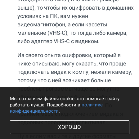
выше), то чтобы их оцифровать в домашних
условиях на ПК, вам нужен
видеомагнитофон, а если кассеты
маленькие (VHS-C), то тогда либо камера,
либо адаптер VHS-C с видиком.
Из своего опыта оцифровки, который я
ниже описываю, могу сказать, что проще
подключать видак к компу, нежели камеру,
потому что с ней возникает больше
проблем, программы чаще ее могут не
обнаруживать, могут быть перебои с
Мы cохраняем файлы cookie: это помогает сайту
работать лучше. Подробности в
политике
выводом изображения и звуком. По
конфиденциальности
.
крайней мере с подключением видака я
подобных проблем не испытывал.
ХОРОШО
Ну а если у вас и те и другие форматы