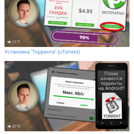
2171
Установка "Торрента" (uTorrent)
3770