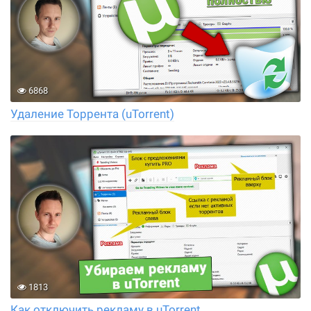
6868
Удаление Торрента (uTorrent)
1813
Как отключить рекламу в uTorrent