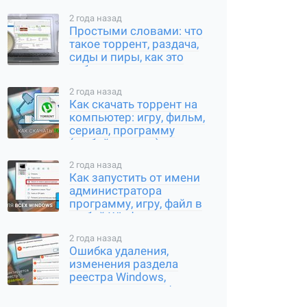
2 года назад
Простыми словами: что
такое торрент, раздача,
сиды и пиры, как это
работает
2 года назад
Как скачать торрент на
компьютер: игру, фильм,
сериал, программу
(любой контент)
2 года назад
Как запустить от имени
администратора
программу, игру, файл в
любой Windows
2 года назад
Ошибка удаления,
изменения раздела
реестра Windows,
переименования /
создания ключа