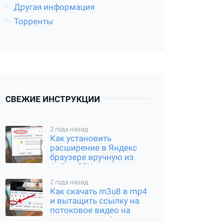
Другая информация
Торренты
СВЕЖИЕ ИНСТРУКЦИИ
2 года назад
Как установить
расширение в Яндекс
браузере вручную из
файла CRX или
распакованного архива
2 года назад
Как скачать m3u8 в mp4
и вытащить ссылку на
потоковое видео на
компьютере и Андроид