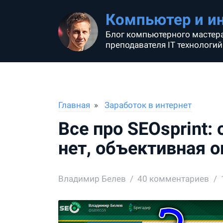
Компьютер и и
Блог компьютерного мастера
преподавателя IT технологий
Главная
Заработок в интернет
Все про SEOsprint:
нет, объективная о
Владимир Белев
40
комментариев