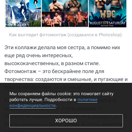
Как выглядит фотомонтаж (создавался в Photoshop).
Эти коллажи делала моя сестра, а помимо них
еще ряд очень интересных,
высококачественных, в разном стиле.
Фотомонтаж – это бескрайнее поле для
творчества: создаются и смешные, и пугающие и
просто необычные, сказочные.
Мы cохраняем файлы cookie: это помогает сайту
работать лучше. Подробности в
политике
Коллажи в Фотошопе создаются не просто и,
конфиденциальности
.
поверьте, это не стоит очень дешево. ?
Заработок зависит от сложности и доходит до 10
ХОРОШО
000 за несколько фотографий. А спрос имеется