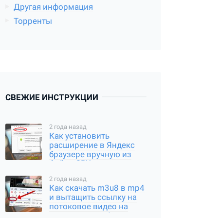
Другая информация
Торренты
СВЕЖИЕ ИНСТРУКЦИИ
2 года назад
Как установить
расширение в Яндекс
браузере вручную из
файла CRX или
распакованного архива
2 года назад
Как скачать m3u8 в mp4
и вытащить ссылку на
потоковое видео на
компьютере и Андроид