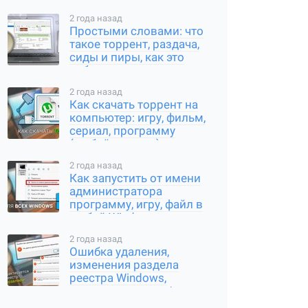
2 года назад
Простыми словами: что
такое торрент, раздача,
сиды и пиры, как это
работает
2 года назад
Как скачать торрент на
компьютер: игру, фильм,
сериал, программу
(любой контент)
2 года назад
Как запустить от имени
администратора
программу, игру, файл в
любой Windows
2 года назад
Ошибка удаления,
изменения раздела
реестра Windows,
переименования /
создания ключа