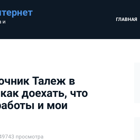
нтернет
ГЛАВНАЯ
 и
точник Талеж в
как доехать, что
работы и мои
49743 просмотра