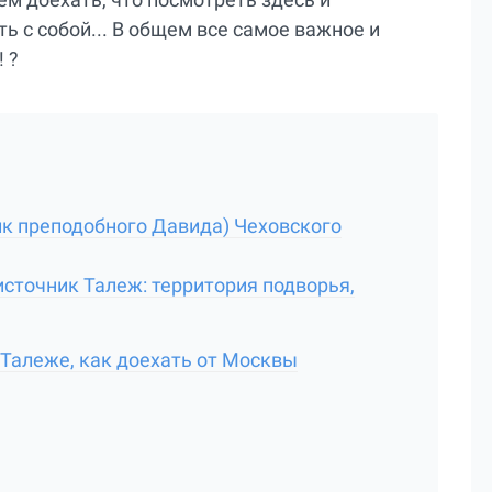
ь с собой... В общем все самое важное и
 ?
ик преподобного Давида) Чеховского
источник Талеж: территория подворья,
 Талеже, как доехать от Москвы