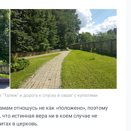
 "Талеж" и дорога к спуску в овраг с купелями
рамам отношусь не как «положено», поэтому
что истинная вера ни в коем случае не
итах в церковь.