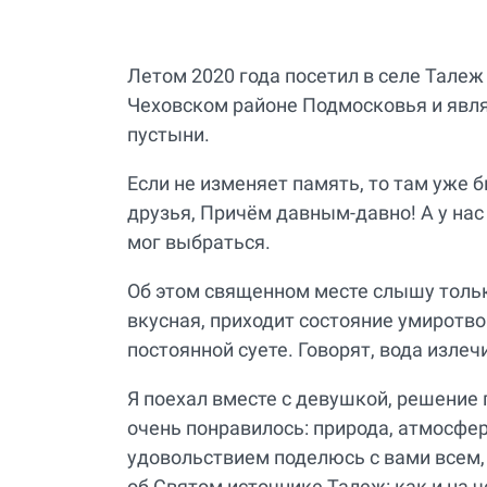
Летом 2020 года посетил в селе Талеж
Чеховском районе Подмосковья и яв
пустыни.
Если не изменяет память, то там уже 
друзья, Причём давным-давно! А у нас 
мог выбраться.
Об этом священном месте слышу тольк
вкусная, приходит состояние умиротво
постоянной суете. Говорят, вода излеч
Я поехал вместе с девушкой, решение
очень понравилось: природа, атмосфера
удовольствием поделюсь с вами всем, 
об Святом источнике Талеж: как и на ч